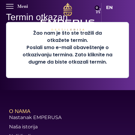
EN
0
Termin otkazan
Žao nam je što ste tražili da
otkažete termin.
Poslali smo e-mail obaveštenje o
otkazivanju termina. Zato kliknite na
dugme da biste otkazali termin.
O NAMA
Nastanak EMPERUSA
Naša istorija