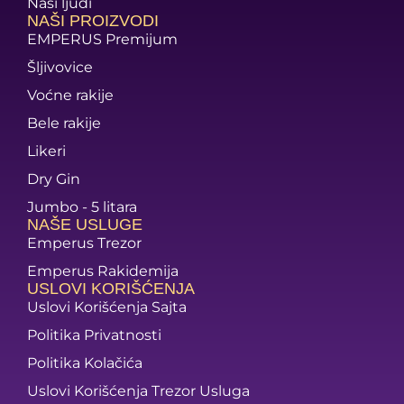
Naši ljudi
NAŠI PROIZVODI
EMPERUS Premijum
Šljivovice
Voćne rakije
Bele rakije
Likeri
Dry Gin
Jumbo - 5 litara
NAŠE USLUGE
Emperus Trezor
Emperus Rakidemija
USLOVI KORIŠĆENJA
Uslovi Korišćenja Sajta
Politika Privatnosti
Politika Kolačića
Uslovi Korišćenja Trezor Usluga