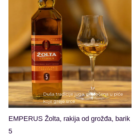
Duša tradicije juga, pretočena u piće
koje greje srce
EMPERUS Žolta, rakija od grožđa, barik
5