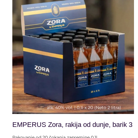
alk. 40% vol. | 0,1l x 20 (Neto 2 litra)
EMPERUS Zora, rakija od dunje, barik 3
Pakovanje od 20 čokanja zapremine 0,1l