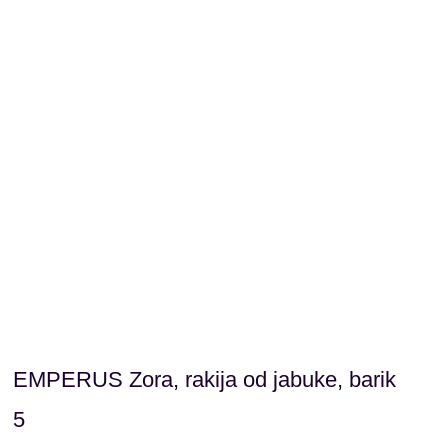
alk. 40% vol. | 0,7 litra
EMPERUS Zora, rakija od jabuke, barik
5