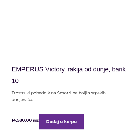
Proizvedena od srpskih autohtonih
sorti dunja, stara 10 godina.
EMPERUS Victory, rakija od dunje, barik
10
Trostruki pobednik na Smotri najboljih srpskih
dunjevača.
14,580.00
RSD
Dodaj u korpu