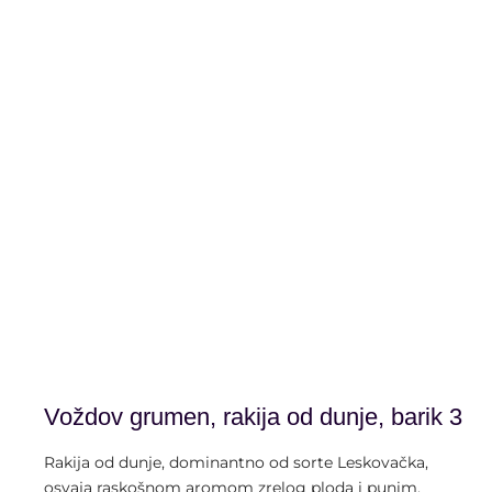
alk. 40% vol. | 0,7 litra
Voždov grumen, rakija od dunje, barik 3
Rakija od dunje, dominantno od sorte Leskovačka,
osvaja raskošnom aromom zrelog ploda i punim,