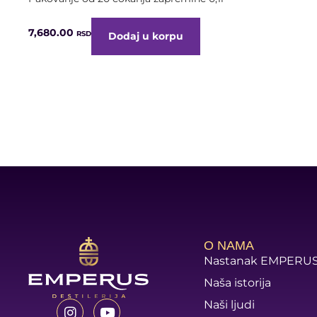
7,680.00
RSD
Dodaj u korpu
O NAMA
Nastanak EMPERU
Naša istorija
Naši ljudi