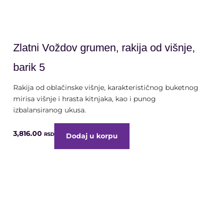
alk. 40% vol. | 0,7 litra
Zlatni Voždov grumen, rakija od višnje,
barik 5
Rakija od oblačinske višnje, karakterističnog buketnog
mirisa višnje i hrasta kitnjaka, kao i punog
izbalansiranog ukusa.
3,816.00
RSD
Dodaj u korpu