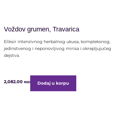
alk. 40% vol. | 0,7 litra
Voždov grumen, Travarica
Eliksir intenzivnog herbalnog ukusa, kompleksnog,
jedinstvenog i neponovljivog mirisa i okrepljujućeg
dejstva.
2,082.00
RSD
Dodaj u korpu