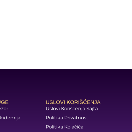
UGE
USLOVI KORIŠĆENJA
ezor
Uslovi Korišćenja Sajta
kidemija
Politika Privatnosti
Politika Kolačića