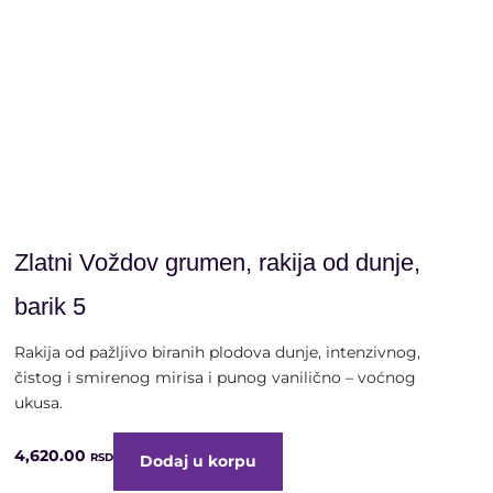
alk. 40% vol. | 0,7 litra
Zlatni Voždov grumen, rakija od dunje,
barik 5
Rakija od pažljivo biranih plodova dunje, intenzivnog,
čistog i smirenog mirisa i punog vanilično – voćnog
ukusa.
4,620.00
RSD
Dodaj u korpu