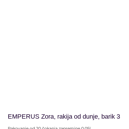
alk. 40% vol. | 0,05l x 20 (Neto 1 litar)
EMPERUS Zora, rakija od dunje, barik 3
Pakovanje od 20 čokanja zapremine 0,05l