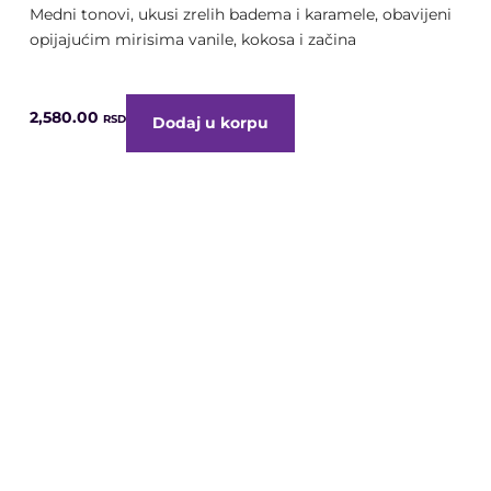
Medni tonovi, ukusi zrelih badema i karamele, obavijeni
opijajućim mirisima vanile, kokosa i začina
2,580.00
RSD
Dodaj u korpu