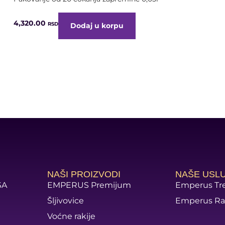
4,320.00
RSD
Dodaj u korpu
NAŠI PROIZVODI
NAŠE USL
SA
EMPERUS Premijum
Emperus Tr
Šljivovice
Emperus Ra
Voćne rakije