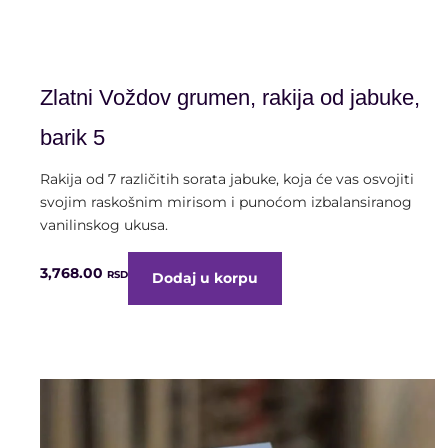
alk. 40% vol. | 0,7 litra
Zlatni Voždov grumen, rakija od jabuke,
barik 5
Rakija od 7 različitih sorata jabuke, koja će vas osvojiti
svojim raskošnim mirisom i punoćom izbalansiranog
vanilinskog ukusa.
3,768.00
RSD
Dodaj u korpu