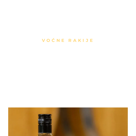
O NAMA
PROIZVODI
NAGRA
VOĆNE RAKIJE
ija najzrelijih plodova iz naših voćnjaka. Vreme provedeno 
zaobljenost i eleganciju koja se pamti.