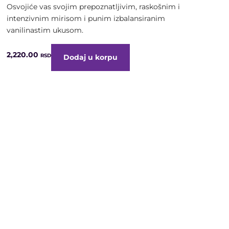
Osvojiće vas svojim prepoznatljivim, raskošnim i
intenzivnim mirisom i punim izbalansiranim
vanilinastim ukusom.
2,220.00
RSD
Dodaj u korpu