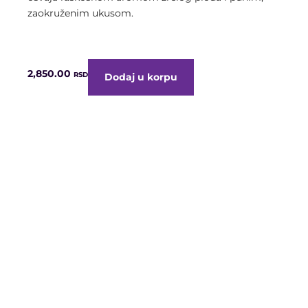
zaokruženim ukusom.
2,850.00
RSD
Dodaj u korpu