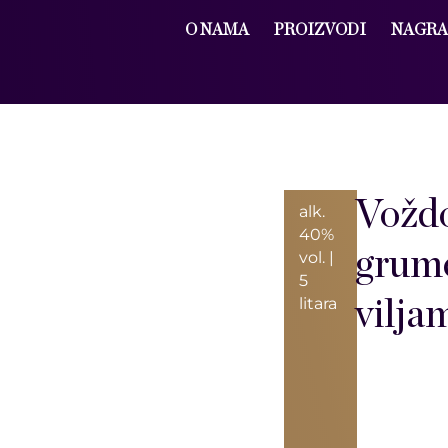
O NAMA
PROIZVODI
NAGRA
Vožd
alk.
40%
grum
vol. |
5
litara
vilja