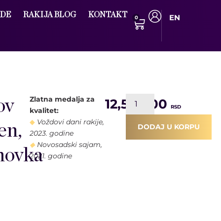
DE
RAKIJA BLOG
KONTAKT
EN
0
Zlatna medalja za
ov
12,540.00
RSD
kvalitet:
◆
Voždovi dani rakije,
en,
DODAJ U KORPU
2023. godine
◆
Novosadski sajam,
movka
2021. godine