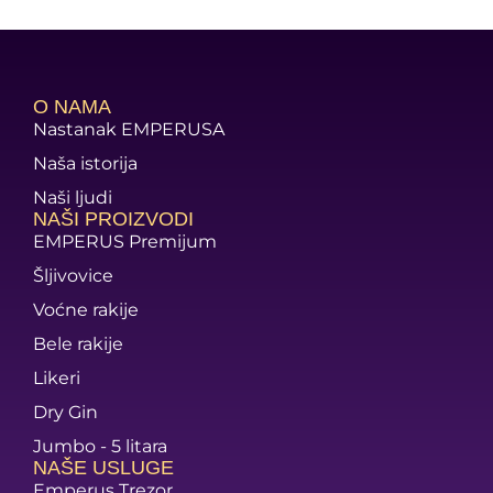
O NAMA
Nastanak EMPERUSA
Naša istorija
Naši ljudi
NAŠI PROIZVODI
EMPERUS Premijum
Šljivovice
Voćne rakije
Bele rakije
Likeri
Dry Gin
Jumbo - 5 litara
NAŠE USLUGE
Emperus Trezor