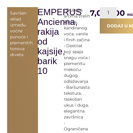
EMPERUS
• Duboka
7,080.00
Savršen
RS
aroma zrelih
sklad
Ancienna,
kajsija,
između
DODAJ U K
kandiranog
rakija
voćne
voća, vanile
punoće i
od
i finih začina
plemenitih
• Destilat
tonova
kajsije,
koji spaja
drveta
snagu voća i
barik
plemenitu
10
mekoću
dugog
odležavanja
• Baršunasta
tekstura,
raskošan
ukus i duga,
elegantna
završnica
•
Ograničena