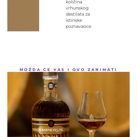
količina
vrhunskog
destilata za
istinske
poznavaoce
MOŽDA ĆE VAS I OVO ZANIMATI