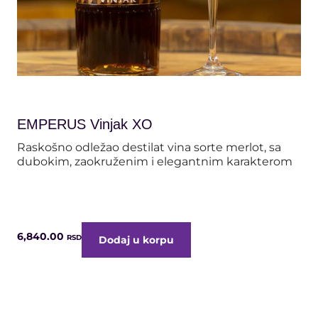
Jantarna tišina vremena u hrastovom zagrljaju
Mo
EMPERUS Vinjak XO
E
Raskošno odležao destilat vina sorte merlot, sa
Me
dubokim, zaokruženim i elegantnim karakterom
ob
vr
6,840.00
24
RSD
Dodaj u korpu