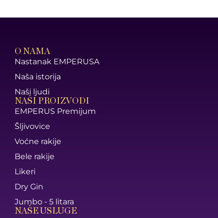
O NAMA
Nastanak EMPERUSA
Naša istorija
Naši ljudi
NAŠI PROIZVODI
EMPERUS Premijum
Šljivovice
Voćne rakije
Bele rakije
Likeri
Dry Gin
Jumbo - 5 litara
NAŠE USLUGE