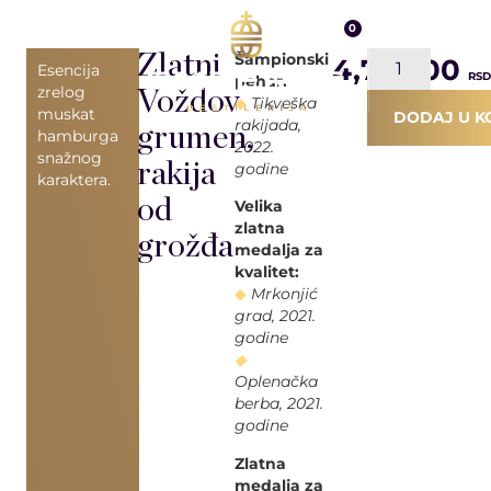
EN
0
Zlatni
Šampionski
4,776.00
Esencija
RSD
pehar:
zrelog
Voždov
◆
Tikveška
muskat
DODAJ U K
rakijada,
grumen,
hamburga
2022.
snažnog
rakija
godine
karaktera.
od
Velika
zlatna
grožđa
medalja za
kvalitet:
◆
Mrkonjić
grad, 2021.
godine
◆
Oplenačka
berba, 2021.
godine
Zlatna
medalja za