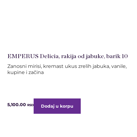
Ćilibarna zrelost jabuke u planinskom hrastu
S
t
EMPERUS Delicia, rakija od jabuke, barik 10
EM
Zanosni mirisi, kremast ukus zrelih jabuka, vanile,
10
kupine i začina
Rak
ma
5,100.00
7,
RSD
Dodaj u korpu